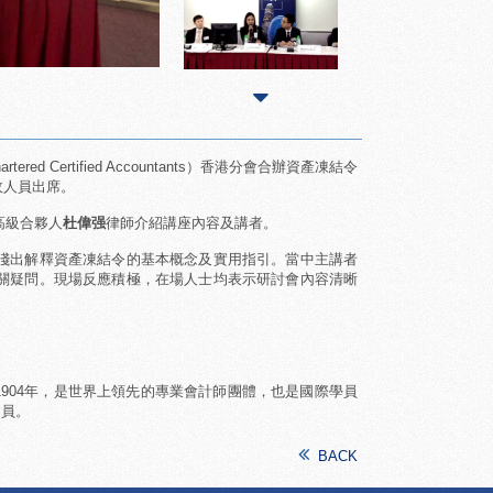
ered Certified Accountants）香港分會合辦資產凍結令
政人員出席。
高級合夥人
杜偉强
律師介紹講座內容及講者。
淺出解釋資產凍結令的基本概念及實用指引。當中主講者
關疑問。現場反應積極，在場人士均表示研討會內容清晰
tants），成立於1904年，是世界上領先的專業會計師團體，也是國際學員
會員。
BACK