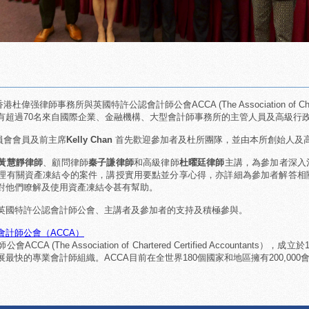
港杜偉强律師事務所與英國特許公認會計師公會ACCA (The Association of Chart
有超過70名來自國際企業、金融機構、大型會計師事務所的主管人員及高級行
員會會員及前主席
Kelly Chan
首先歡迎參加者及杜所團隊，並由本所創始人及
黃慧靜律師
、顧問律師
秦子謙律師
和高級律師
杜曜廷律師
主講，為參加者深入
理有關資產凍結令的案件，講授實用要點並分享心得，亦詳細為參加者解答相
對他們瞭解及使用資產凍結令甚有幫助。
英國特許公認會計師公會、主講者及參加者的支持及積極參與。
會計師公會（ACCA）
CCA (The Association of Chartered Certified Accoun
最快的專業會計師組織。ACCA目前在全世界180個國家和地區擁有200,000