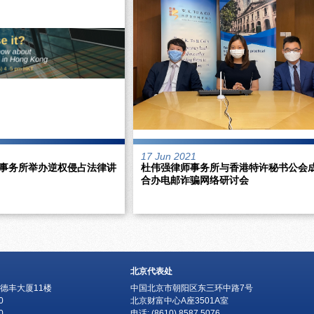
17 Jun 2021
事务所举办逆权侵占法律讲
杜伟强律师事务所与香港特许秘书公会
合办电邮诈骗网络研讨会
北京代表处
德丰大厦11楼
中国北京市朝阳区东三环中路7号
0
北京财富中心A座3501A室
0
电话: (8610) 8587 5076