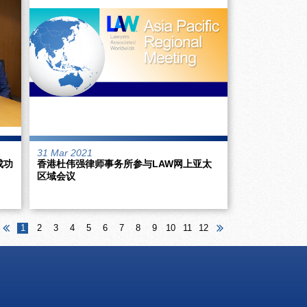
31 Mar 2021
成功
香港杜伟强律师事务所参与LAW网上亚太
区域会议
1
2
3
4
5
6
7
8
9
10
11
12